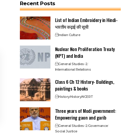
Recent Posts
List of Indian Embroidery in Hindi-
भारतीय कढ़ाई की सूची
Indian Culture
Nuclear Non Proliferation Treaty
(NPT) and India
General Studies-2
International Relations
Class 6 Ch 12 History- Buildings,
paintings & books
History
History
NCERT
Three years of Modi government:
Empowering gaon and garib
General Studies-2
Governance
Social Justice