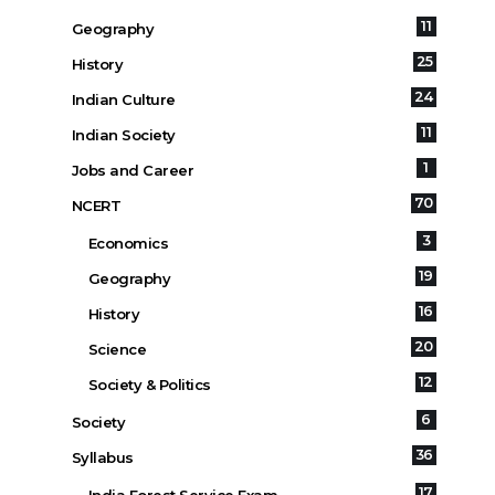
11
Geography
25
History
24
Indian Culture
11
Indian Society
1
Jobs and Career
70
NCERT
3
Economics
19
Geography
16
History
20
Science
12
Society & Politics
6
Society
36
Syllabus
17