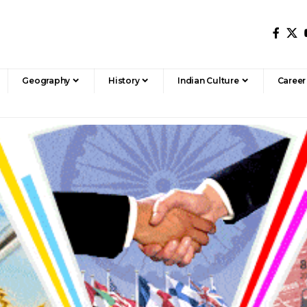
Geography
History
Indian Culture
Career