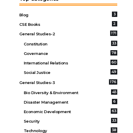
3
Blog
2
CSE Books
171
General Studies-2
33
Constitution
78
Governance
60
International Relations
49
Social Justice
176
General Studies-3
45
Bio Diversity & Environment
6
Disaster Management
63
Economic Development
33
Security
38
Technology