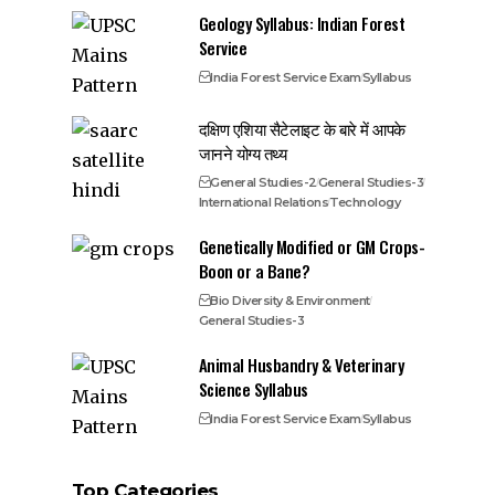
Geology Syllabus: Indian Forest
Service
India Forest Service Exam
Syllabus
दक्षिण एशिया सैटेलाइट के बारे में आपके
जानने योग्य तथ्य
General Studies-2
General Studies-3
International Relations
Technology
Genetically Modified or GM Crops-
Boon or a Bane?
Bio Diversity & Environment
General Studies-3
Animal Husbandry & Veterinary
Science Syllabus
India Forest Service Exam
Syllabus
Top Categories