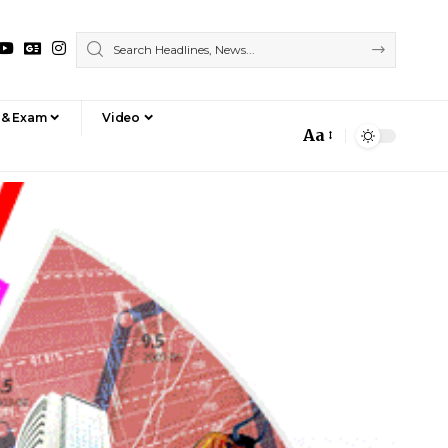
 & Exam
Video
Aa