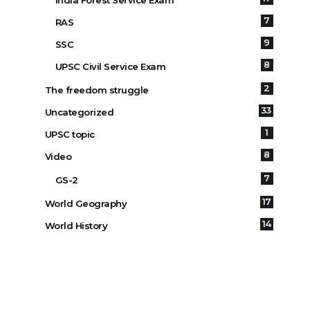
India Forest Service Exam
7
RAS
9
SSC
8
UPSC Civil Service Exam
2
The freedom struggle
33
Uncategorized
1
UPSC topic
8
Video
7
GS-2
17
World Geography
14
World History