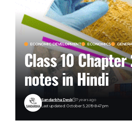
ECONOMIC DEVELOPMENT
ECONOMICS
GENERA
Class 10 Chapter 2 
notes in Hindi
Sandarbha Desk
7 years ago
Last updated: October 5, 2019 8:47 pm